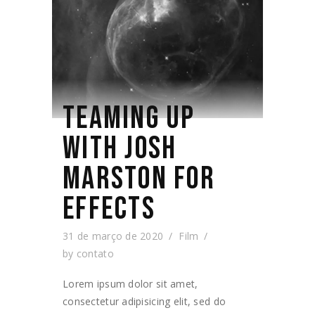
TEAMING UP
WITH JOSH
MARSTON FOR
EFFECTS
31 de março de 2020
Film
by
contato
Lorem ipsum dolor sit amet,
consectetur adipisicing elit, sed do