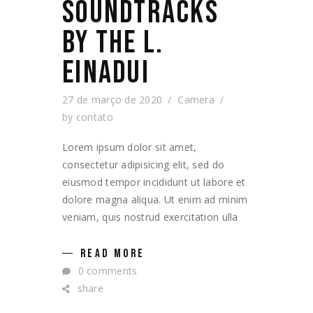
SOUNDTRACKS
BY THE L.
EINADUI
27 de março de 2020
Camera
by
contato
Lorem ipsum dolor sit amet,
consectetur adipisicing elit, sed do
eiusmod tempor incididunt ut labore et
dolore magna aliqua. Ut enim ad minim
veniam, quis nostrud exercitation ulla
READ MORE
0 comments
share