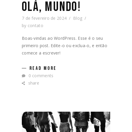
OLÁ, MUNDO!
7 de fevereiro de 2024
Blog
by
contato
Boas-vindas ao WordPress. Esse é o seu
primeiro post. Edite-o ou exclua-o, e então
comece a escrever!
READ MORE
0 comments
share