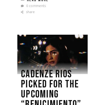
READ MORE
0 comments
share
CADENZE RIOS
PICKED FOR THE
UPCOMING
“RENICIMIENTO”