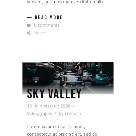
veniam, quis nostrud exercitation ulla
READ MORE
0 comments
share
SKY VALLEY
18 de março de 2020
Videography
by
contato
Lorem ipsum dolor sit amet,
consectetur adipisicing elit, sed do