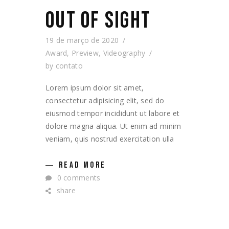
OUT OF SIGHT
19 de março de 2020
Award
,
Preview
,
Videography
by
contato
Lorem ipsum dolor sit amet,
consectetur adipisicing elit, sed do
eiusmod tempor incididunt ut labore et
dolore magna aliqua. Ut enim ad minim
veniam, quis nostrud exercitation ulla
READ MORE
0 comments
share